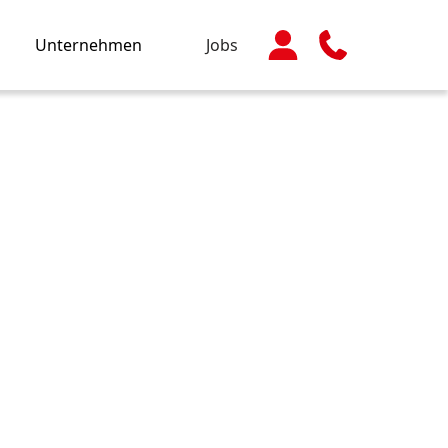
Unternehmen
Jobs
Öffnungszeiten:
Mo - Do 08.30-12.00
und 14.00-16.00
Fr 08.30-12.00